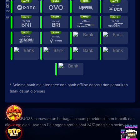
* Selama bank maintenance dan bank offline deposit dan penarikan
tidak dapat diproses
©2026 BEJO88 menawarkan berbagai macam provider pilihan terbaik dan
didukung oleh Layanan Pelanggan profesional 24/7 yang siap melayani
Anda.