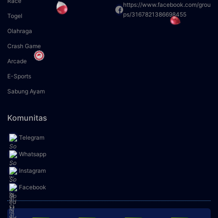
Race
https://www.facebook.com/grou
ps/3167821386698455
Togel
Olahraga
Crash Game
Arcade
E-Sports
Sabung Ayam
Komunitas
Telegram
Whatsapp
Instagram
Facebook