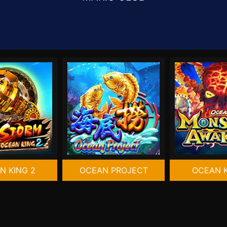
N KING 2
OCEAN PROJECT
OCEAN K