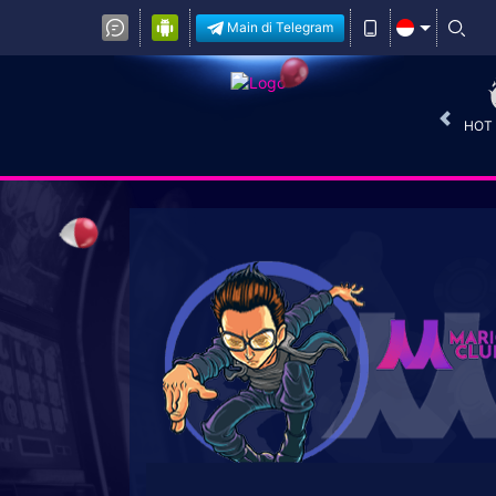
Main di Telegram
HOT