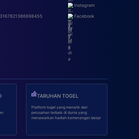
Instagram
s/3167821386698455
Facebook
O
TARUHAN TOGEL
Platform togel yang menarik dari
an
perusahan terbaik di dunia yang
menawarkan hadiah kemenangan besar