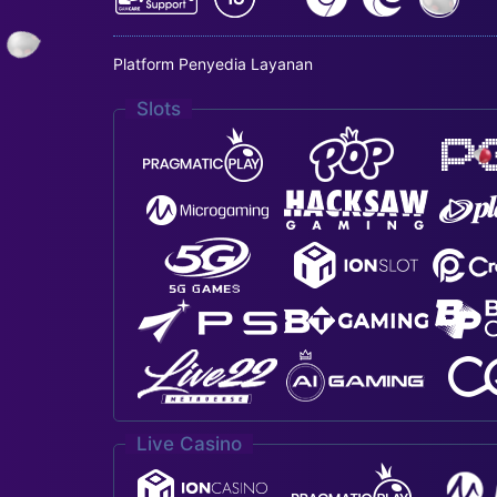
Platform Penyedia Layanan
Slots
Live Casino