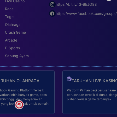
Live Casino
https://bit.ly/IG-BEJO88
Race
https://www.facebook.com/group
Togel
Olahraga
Crash Game
Arcade
E-Sports
Sabung Ayam
ARUHAN OLAHRAGA
TARUHAN LIVE KASIN
book Gaming Platform Terbaik
Platform Pilihan bagi perusahaan-
arkan lebih banyak game, odds
perusahaan terbaik di dunia, deng
ebih tinggi, dan menyediakan
pilihan variasi game terbanyak
n yang lebih banyak untuk pemain.