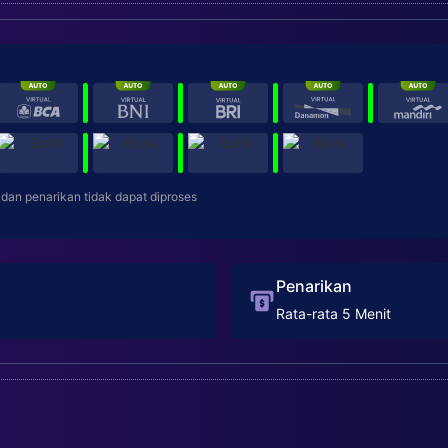
dan penarikan tidak dapat diproses
Penarikan
Rata-rata 5 Menit