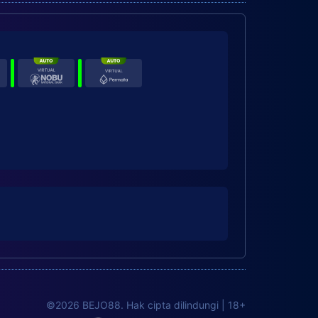
©2026 BEJO88. Hak cipta dilindungi | 18+