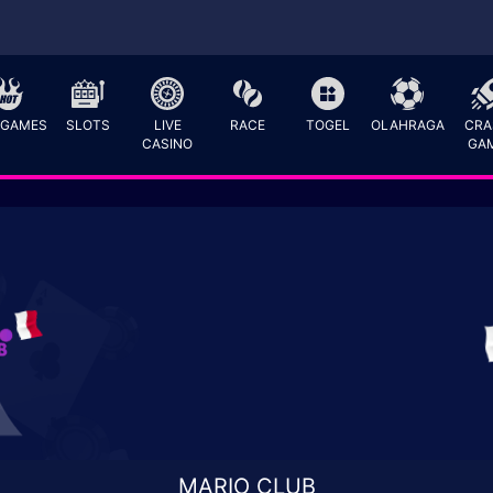
 GAMES
SLOTS
LIVE
RACE
TOGEL
OLAHRAGA
CRA
CASINO
GA
MARIO CLUB