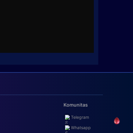
Komunitas
Telegram
Whatsapp