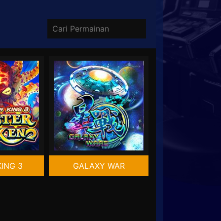
ING 3
GALAXY WAR