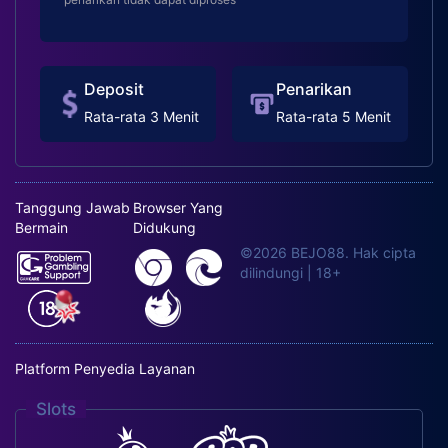
Deposit
Penarikan
Rata-rata 3 Menit
Rata-rata 5 Menit
Tanggung Jawab
Browser Yang
Bermain
Didukung
©2026 BEJO88. Hak cipta
dilindungi | 18+
Platform Penyedia Layanan
Slots