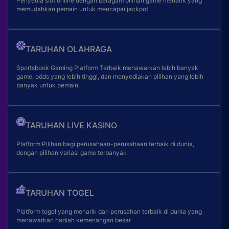
Penyedia slot online dengan beragam pilihan game menarik yang
memudahkan pemain untuk mencapai jackpot
TARUHAN OLAHRAGA
Sportsbook Gaming Platform Terbaik menawarkan lebih banyak
game, odds yang lebih tinggi, dan menyediakan pilihan yang lebih
banyak untuk pemain.
TARUHAN LIVE KASINO
Platform Pilihan bagi perusahaan-perusahaan terbaik di dunia,
dengan pilihan variasi game terbanyak
TARUHAN TOGEL
Platform togel yang menarik dari perusahan terbaik di dunia yang
menawarkan hadiah kemenangan besar