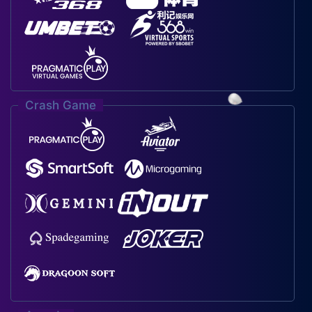
Crash Game