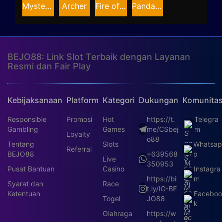
Mystery Reels Power Reels
Archer
Fire of Riverside
Panda Magic II
BEJO88: Link Slot Terbaik dengan Layanan
Resmi dan Fair Play
Kebijaksanaan
Platform
Kategori
Dukungan
Komunita
Responsible
Promosi
Hot
https://t.
Telegra
Gambling
Games
me/CSbej
m
Loyalty
o88
Tentang
Slots
Whatsa
Referral
BEJO88
+639568
p
Live
350953
Pusat Bantuan
Casino
Instagra
https://bi
m
Syarat dan
Race
t.ly/IG-BE
Ketentuan
Faceboo
Togel
JO88
k
Olahraga
https://w