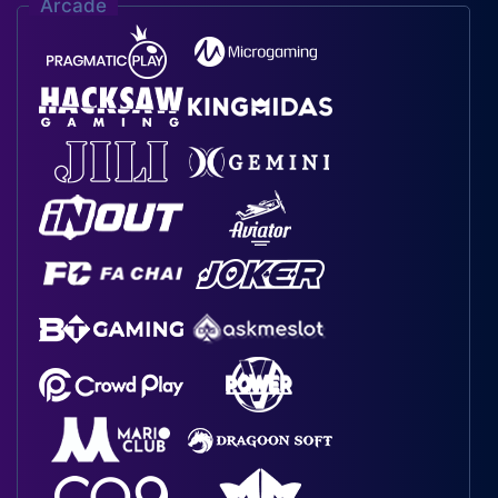
Arcade