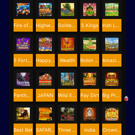
Fire of Route 66
Highway King
GoldenTree
5 Kings
Irish Luck
5 Fortune Dragon
Happy Lantern
Wealth
Robin Hood
Amazing Thailand
Panther Moon
JAPAN
Wild Elements
Pay Dirt
Big Prosperity
Best Bet
SAFARI Heat
Three Kingdoms
India
Crown Of Fire