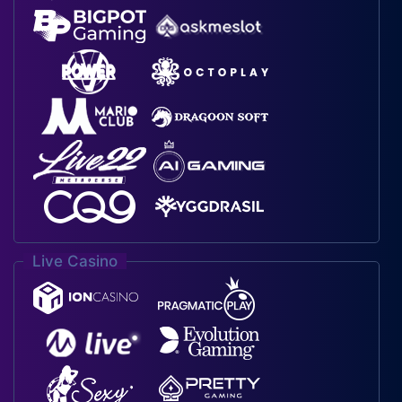
Live Casino