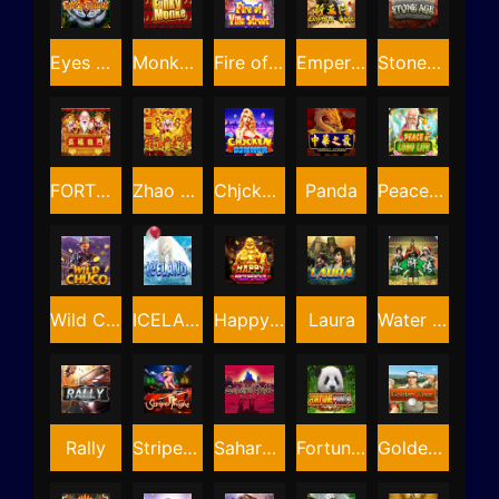
Eyes of Fortune
Monkey Slots
Fire of Villa Street
Emperor Gate
StoneAge
FORTUNE
Zhao Cai Jin Bao
Chjcken Djnner
Panda
Peace&Long Life
Wild Chuco
ICELAND
Happy Prosperous
Laura
Water Margin
Rally
Striper Night
Sahara Gold
Fortune Panda
Golden Tour