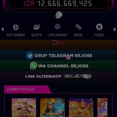
IDR
12,666,669,425
HOT GAMES
SLOTS
LIVE CASINO
RACE
TOGEL
OL
GAME POPULER