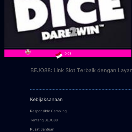
DICE
BEJO88: Link Slot Terbaik dengan Layan
Kebijaksanaan
Responsible Gambling
Tentang BEJO88
Pusat Bantuan