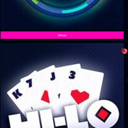
Wheel