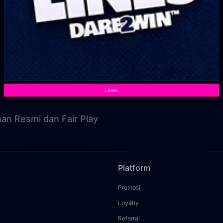
Lines
an Resmi dan Fair Play
Platform
Promosi
Loyalty
Referral