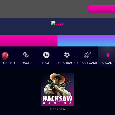
VE CASINO
RACE
TOGEL
OLAHRAGA
CRASH GAME
ARCADE
Hacksaw