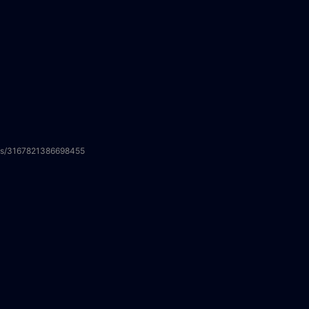
ups/3167821386698455