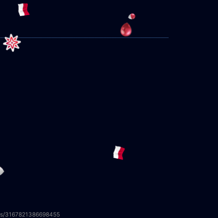
ups/3167821386698455