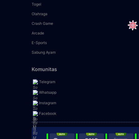
Togel
Olahraga
Crash Game
Arcade
E-Sports
Sabung Ayam
Komunitas
Telegram
Whatsapp
Instagram
Facebook