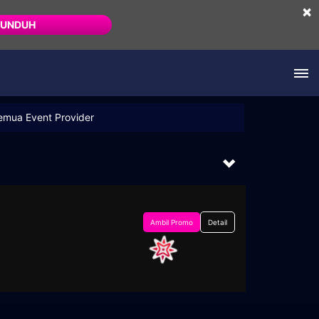
×
UNDUH
emua Event Provider
Ambil Promo
Detail