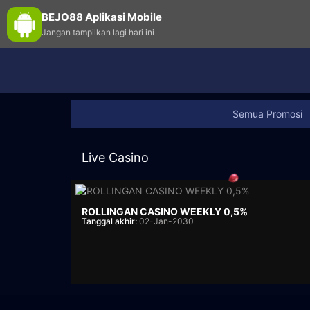
BEJO88 Aplikasi Mobile
Jangan tampilkan lagi hari ini
Semua Promosi
Live Casino
ROLLINGAN CASINO WEEKLY 0,5%
Tanggal akhir:
02-Jan-2030