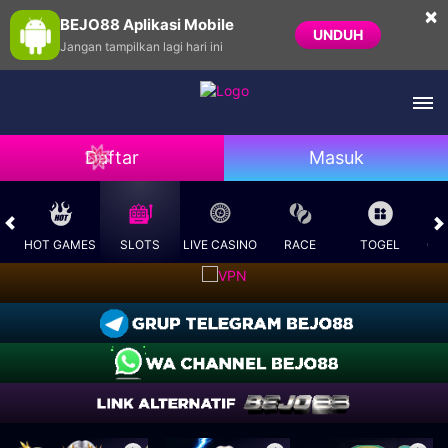
×
BEJO88 Aplikasi Mobile
UNDUH
Jangan tampilkan lagi hari ini
Daftar
Masuk
HOT GAMES
SLOTS
LIVE CASINO
RACE
TOGEL
OL