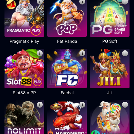
i
i
i
Pragmatic Play
Fat Panda
PG Soft
i
i
i
Slot88 x PP
Fachai
Jili
i
i
i