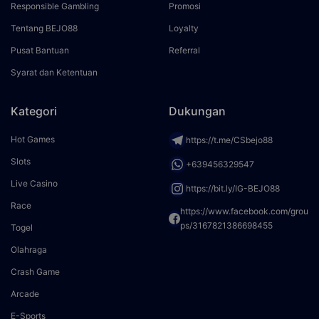
Responsible Gambling
Promosi
Tentang BEJO88
Loyalty
Pusat Bantuan
Referral
Syarat dan Ketentuan
Kategori
Dukungan
Hot Games
https://t.me/CSbejo88
Slots
+639456329547
Live Casino
https://bit.ly/IG-BEJO88
Race
https://www.facebook.com/grou
ps/3167821386698455
Togel
Olahraga
Crash Game
Arcade
E-Sports