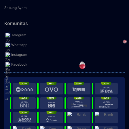
Sabung Ayam
Komunitas
Telegram
Whatsapp
Instagram
Facebook